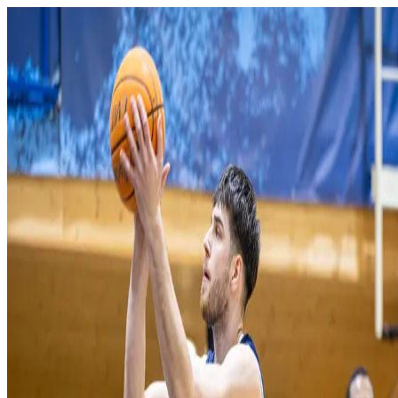
Domov
O klube